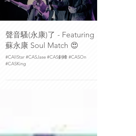
Load video
聲音騷(永康)了 - Featuring
蘇永康 Soul Match 😍
#CAllStar #CASJase #CAS釗峰 #CASOn
#CASKing