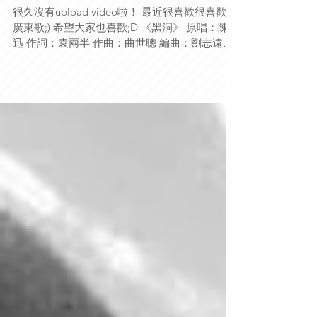
很久沒有upload video啦！ 最近很喜歡很喜歡的
廣東歌;) 希望大家也喜歡;D 《黑洞》 原唱：陳奕
迅 作詞：袁兩半 作曲：曲世聰 編曲：劉志遠
#SO鍾乜乜 #ShowOff