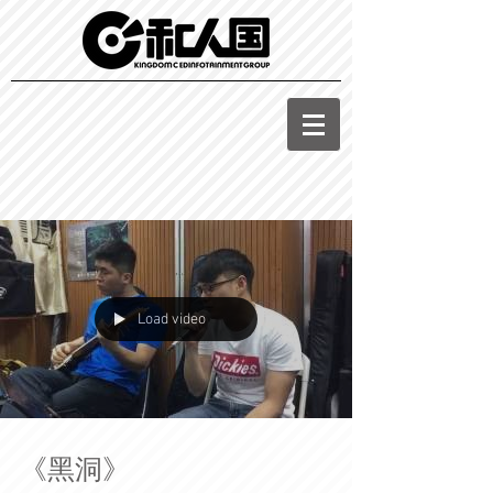
Load video
《黑洞》