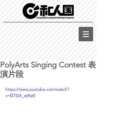
PolyArts Singing Contest 表
演片段
https://www.youtube.com/watch?
v=fZTDA_atNz0