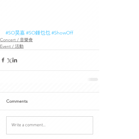
#SO昊嘉
#SO鍾乜乜
#ShowOff
Concert / 音樂會
Event / 活動
Comments
Write a comment...