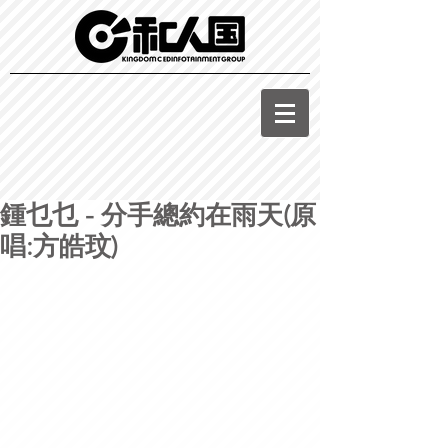
鍾乜乜 - 分手總約在雨天(原
唱:方皓玟)