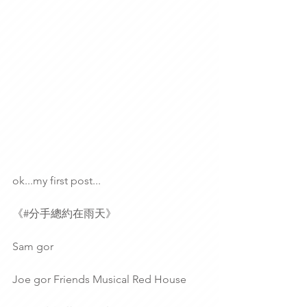
ok...my first post...
《#分手總約在雨天》
Sam gor
Joe gor Friends Musical Red House