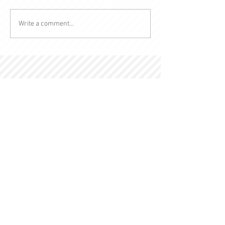
Write a comment...
© 2022 by Kingdom-C Edinfotainment
LTD.