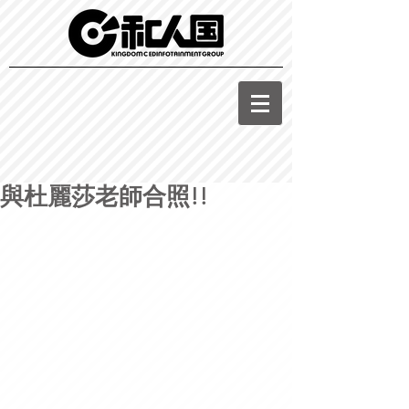
與杜麗莎老師合照!!