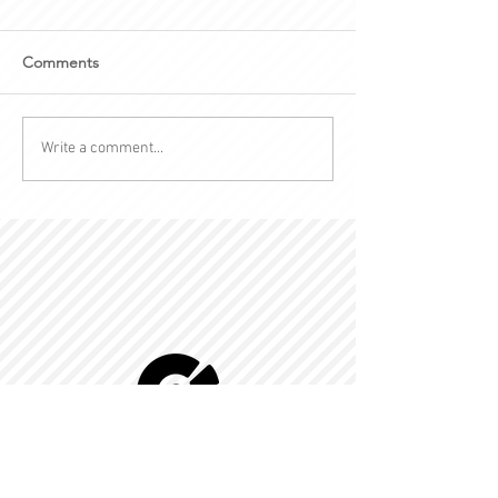
Comments
Write a comment...
© 2022 by Kingdom-C Edinfotainment
LTD.