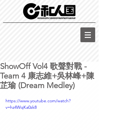
ShowOff Vol4 歌聲對戰 -
Team 4 康志維+吳林峰+陳
芷瑜 (Dream Medley)
https://www.youtube.com/watch?
v=hz4WqKa0zk8