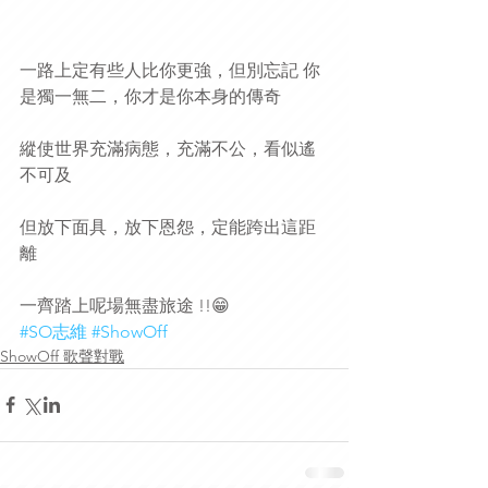
一路上定有些人比你更強，但別忘記 你 
是獨一無二，你才是你本身的傳奇
縱使世界充滿病態，充滿不公，看似遙
不可及
但放下面具，放下恩怨，定能跨出這距
離
一齊踏上呢場無盡旅途 !!😁
#SO志維
#ShowOff
ShowOff 歌聲對戰