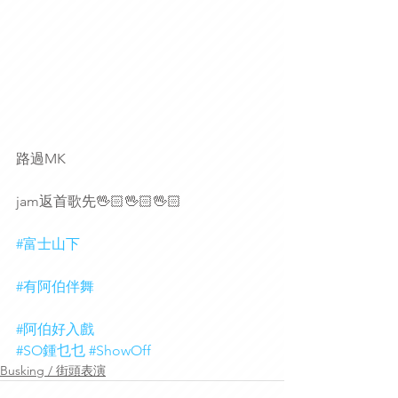
路過MK
jam返首歌先🖖🏻🖖🏻🖖🏻
#富士山下
#有阿伯伴舞
#阿伯好入戲
#SO鍾乜乜
#ShowOff
Busking / 街頭表演