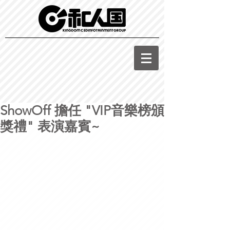
ShowOff 擔任 "VIP音樂榜頒
獎禮" 表演嘉賓~