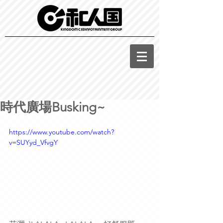
時代廣場Busking~
https://www.youtube.com/watch?
v=SUYyd_VfvgY