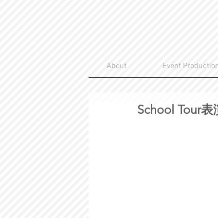
About
Event Productio
School To