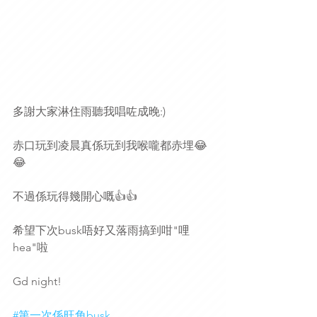
多謝大家淋住雨聽我唱咗成晚:)
赤口玩到凌晨真係玩到我喉嚨都赤埋😂
😂
不過係玩得幾開心嘅👍👍
希望下次busk唔好又落雨搞到咁"哩
hea"啦
Gd night!
#第一次係旺角busk