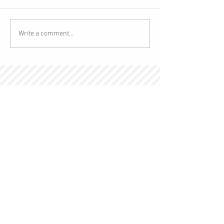
Write a comment...
© 2022 by Kingdom-C Edinfotainment
LTD.