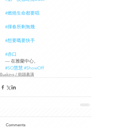
#燃燒生命都要唱
#揮春所剩無幾
#想要嘅要快手
#赤口
— 在雅蘭中心。
#SO慧慧
#ShowOff
Busking / 街頭表演
Comments