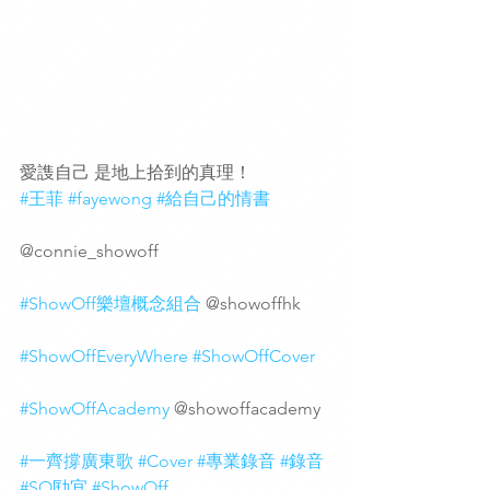
愛謢自己 是地上拾到的真理！
#王菲
#fayewong
#給自己的情書
@connie_showoff 
#ShowOff樂壇概念組合
 @showoffhk 
#ShowOffEveryWhere
#ShowOffCover
#ShowOffAcademy
 @showoffacademy 
#一齊撐廣東歌
#Cover
#專業錄音
#錄音
#SO劻宜
#ShowOff