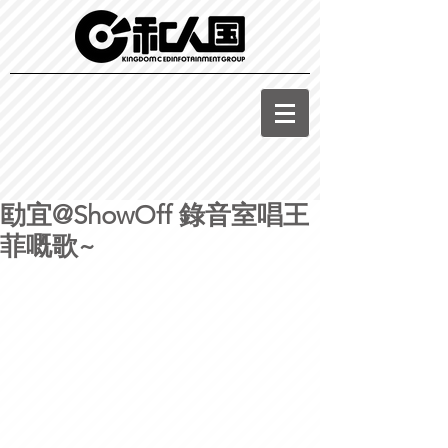
劻宜@ShowOff 錄音室唱王
菲嘅歌~