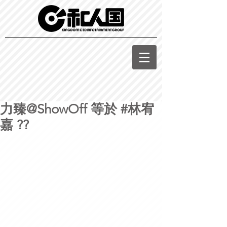
力臻@ShowOff 等於 #林宥
嘉 ??