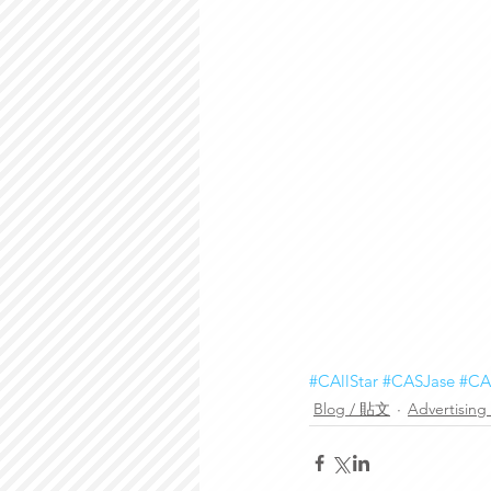
#CAllStar
#CASJase
#C
Blog / 貼文
Advertisin