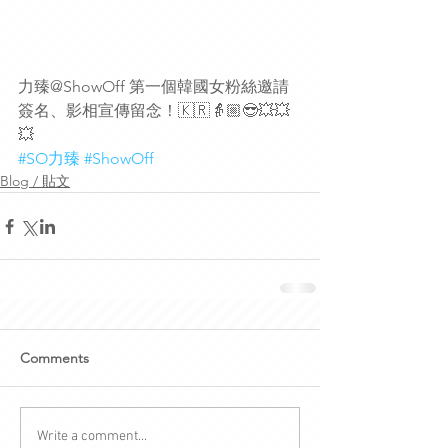
力臻@ShowOff 第一個韓國女粉絲邀請
簽名、影相宣傳留念！🇰🇷👵🏼😎💥💥
💥
#SO力臻
#ShowOff
Blog / 貼文
Comments
Write a comment...