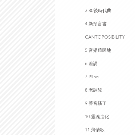
3.80後時代曲
4.新預言書
CANTOPOSIBILITY
5.音樂殖民地
6.差詞
7.iSing
8.老調兒
9.聲音騷了
10.靈魂進化
11.薄情歌