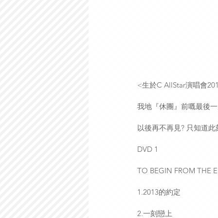
<生於C AllStar演唱會20
我地『休團』前嘅最後一
以後再不再見? 只知道此
DVD 1
TO BEGIN FROM THE 
1.2013的約定
2.一刻戀上