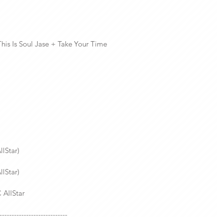
is Is Soul Jase + Take Your Time
Star)
Star)
AllStar
----------------------------