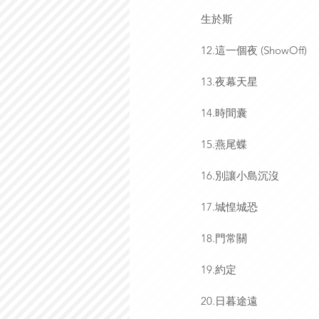
生於斯
12.這一個夜 (ShowOff)
13.夜幕天星
14.時間囊
15.燕尾蝶
16.別讓小島沉沒
17.城惶城恐
18.門常關
19.約定
20.日暮途遠