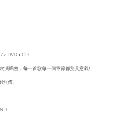
17> DVD＋CD
次演唱會，每一首歌每一個章節都別具意義!
刻無價。
END