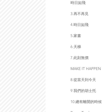
時日如飛
3.再不再見
4.時日如飛
5.家書
6.天梯
7.此刻無價
MAKE IT HAPPEN
8.從當天到今天
9.我們的胡士托
10.總有離開的時候