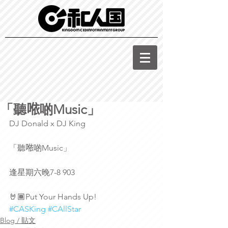
「聽𠵱啲Music」
DJ Donald x DJ King
「聽𠵱啲Music」
逢星期六晚7-8 903 
🤘🏾Put Your Hands Up!
#CASKing
#CAllStar
Blog / 貼文