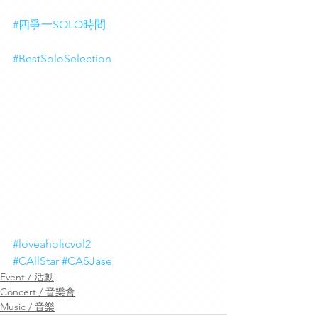
#四爭一SOLO時間
#BestSoloSelection
#loveaholicvol2
#CAllStar
#CASJase
Event / 活動
Concert / 音樂會
Music / 音樂