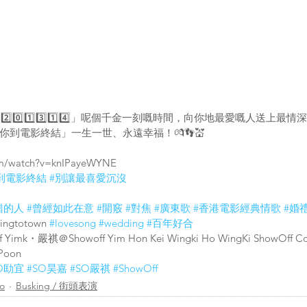
2️⃣0️⃣1️⃣3️⃣1️⃣4️⃣」呢個千金一刻嘅時間，向你地最愛嘅人送上
到電影終結」一生一世、永遠幸福！💏👣💒
om/watch?v=knIPayeWYNE
到電影終結
#別讓最喜愛沉沒
錯的人
#曾經如此在意
#開竅
#對焦
#廣東歌
#香港電影經典情歌
#婚
ingtotown 
#lovesong
#wedding
#百年好合
f Yimk・嚴祺＠Showoff Yim Hon Kei Wingki Ho WingKi ShowOff Co
 Poon
O劻宜
#SO昊嘉
#SO嚴祺
#ShowOff
eo
Busking / 街頭表演