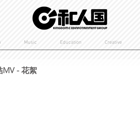
n
Music
Education
Creative
V - 花絮