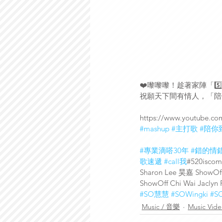
❤️嚟嚟嚟！趁著家陣「5️⃣
祝願天下間有情人，「陪你
https://www.youtube.c
#mashup
#主打歌
#陪你
#專業滴嗒30年
#錯的情
歌速遞
#call我
#520iscom
Sharon Lee 昊嘉 ShowOf
ShowOff Chi Wai Jaclyn
#SO慧慧
#SOWingki
#S
Music / 音樂
Music Vid