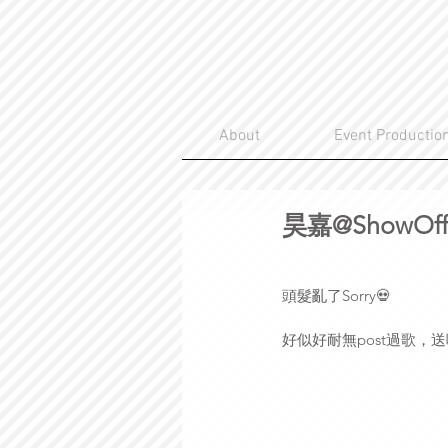
About
Event Productio
昊嘉@ShowOf
頭髮亂了Sorry💀
好似好耐無post過歌，