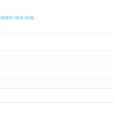
#廣東歌
#香港
#好聽
樂