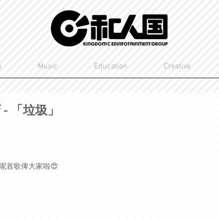
n
Music
Education
Creative
f - 「垃圾」
送呢首歌俾大家啦😍