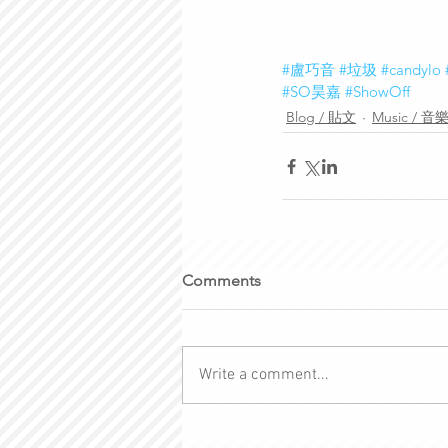
#盧巧音
#垃圾
#candylo
#SO昊嘉
#ShowOff
Blog / 貼文
Music / 音
Comments
Write a comment...