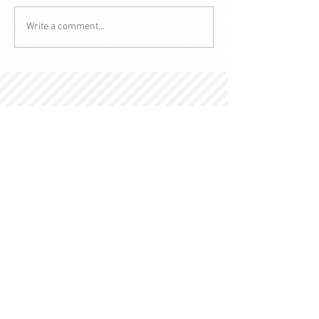
Write a comment...
© 2022 by Kingdom-C Edinfotainment
LTD.