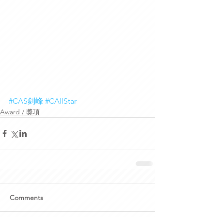
#CAS釗峰
#CAllStar
Award / 獎項
Comments