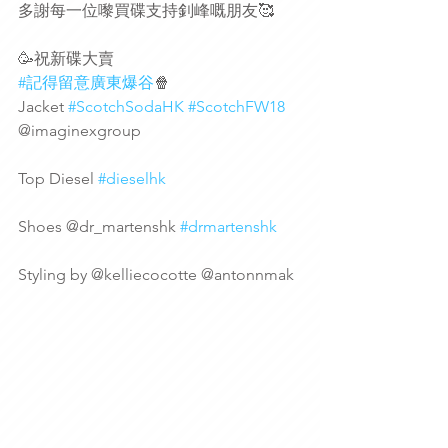
多謝每一位嚟買碟支持釗峰嘅朋友🥰
🥳祝新碟大賣
#記得留意廣東爆谷
🍿
Jacket 
#ScotchSodaHK
#ScotchFW18
@imaginexgroup
Top Diesel 
#dieselhk
Shoes @dr_martenshk 
#drmartenshk
Styling by @kelliecocotte @antonnmak