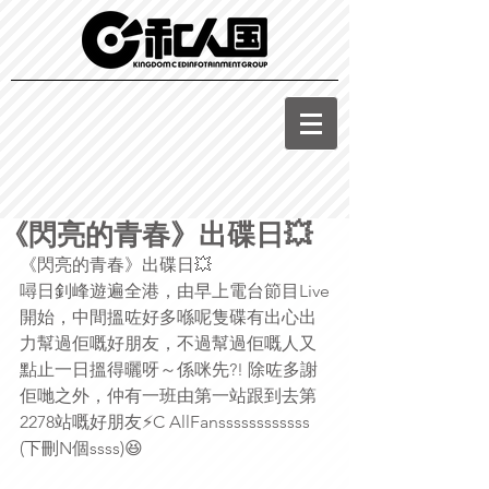
《閃亮的青春》出碟日💥
《閃亮的青春》出碟日💥
噚日釗峰遊遍全港，由早上電台節目Live
開始，中間搵咗好多喺呢隻碟有出心出
力幫過佢嘅好朋友，不過幫過佢嘅人又
點止一日搵得曬呀～係咪先?! 除咗多謝
佢哋之外，仲有一班由第一站跟到去第
2278站嘅好朋友⚡️C AllFanssssssssssss 
(下刪N個ssss)😆