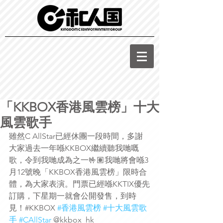
「KKBOX香港風雲榜」十大
風雲歌手
雖然C AllStar已經休團一段時間，多謝
大家過去一年喺KKBOX繼續聽我哋嘅
歌，令到我哋成為之一🤟🏽我哋將會喺3
月12號晚「KKBOX香港風雲榜」限時合
體，為大家表演。門票已經喺KKTIX優先
訂購，下星期一就會公開發售，到時
見！#KKBOX 
#香港風雲榜
#十大風雲歌
手
#CAllStar
 @kkbox_hk