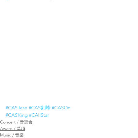
#CASJase
#CAS釗峰
#CASOn
#CASKing
#CAllStar
Concert / 音樂會
Award / 獎項
Music / 音樂