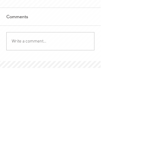
Comments
Write a comment...
© 2022 by Kingdom-C Edinfotainment
LTD.