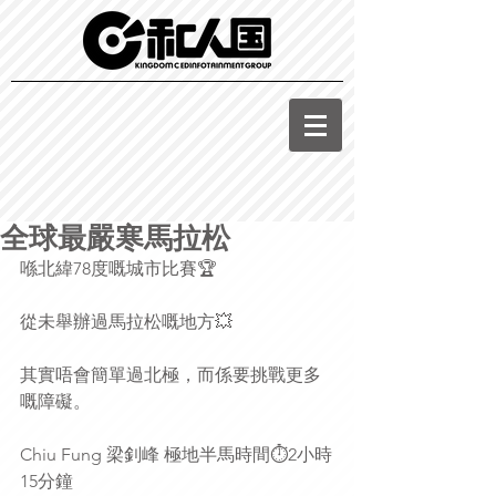
全球最嚴寒馬拉松
喺北緯78度嘅城市比賽🏆
從未舉辦過馬拉松嘅地方💥
其實唔會簡單過北極，而係要挑戰更多
嘅障礙。
Chiu Fung 梁釗峰 極地半馬時間⏱2小時
15分鐘