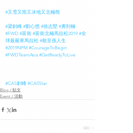
#又雪又雨又冰地又北極熊
#梁釗峰
#劉心悠
#徐志堅
#勇到極
#FWD
#富衛
#富衛北極馬拉松2019
#全
球最嚴寒馬拉松
#敢至係人生
#2019NPM
#CourageToBegin
#FWDTeamAsia
#GetReadyToLive
#CAS釗峰
#CAllStar
Blog / 貼文
Event / 活動