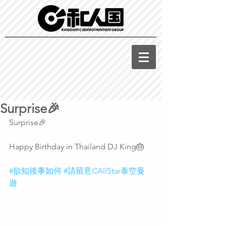
Surprise🎉
Surprise🎉
Happy Birthday in Thailand DJ King🎂
#欲知後事如何
#請留意CAllStar泰空曼
遊