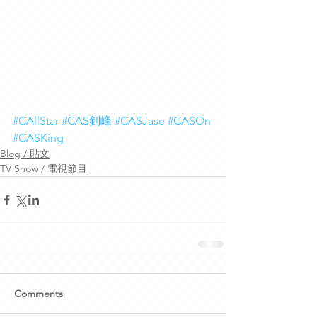
#CAllStar
#CAS釗峰
#CASJase
#CASOn
#CASKing
Blog / 貼文
TV Show / 電視節目
Comments